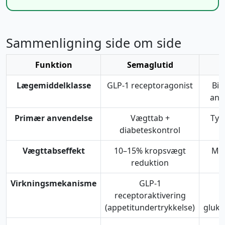
Sammenligning side om side
Funktion
Semaglutid
M
Lægemiddelklasse
GLP-1 receptoragonist
Big
ant
Primær anvendelse
Vægttab +
Typ
diabeteskontrol
b
Vægttabseffekt
10–15% kropsvægt
Min
reduktion
Virkningsmekanisme
GLP-1
R
receptoraktivering
(appetitundertrykkelse)
gluko