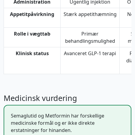
Administration
Ugentlig injektion
Ora
Appetitpåvirkning
Stærk appetithæmning
Neu
Rolle i vægttab
Primær
S
behandlingsmulighed
min
Klinisk status
Avanceret GLP-1 terapi
Fø
dia
Medicinsk vurdering
Semaglutid og Metformin har forskellige
medicinske formål og er ikke direkte
erstatninger for hinanden.