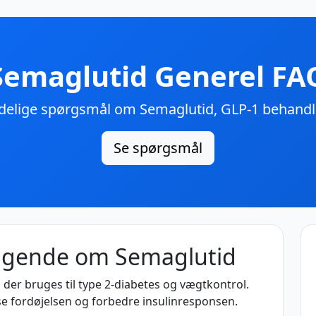
Semaglutid Generel FA
delige spørgsmål om Semaglutid, GLP-1 behandli
Se spørgsmål
ggende om Semaglutid
der bruges til type 2-diabetes og vægtkontrol.
se fordøjelsen og forbedre insulinresponsen.