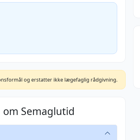
nsformål og erstatter ikke lægefaglig rådgivning.
l om Semaglutid