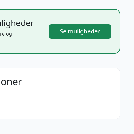
ligheder
Se muligheder
re og
ioner