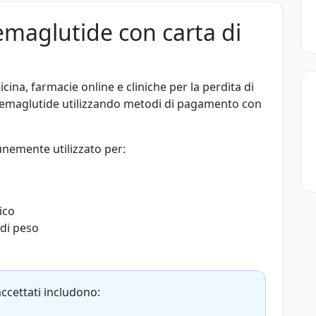
emaglutide con carta di
cina, farmacie online e cliniche per la perdita di
 Semaglutide utilizzando metodi di pagamento con
unemente utilizzato per:
ico
 di peso
cettati includono: