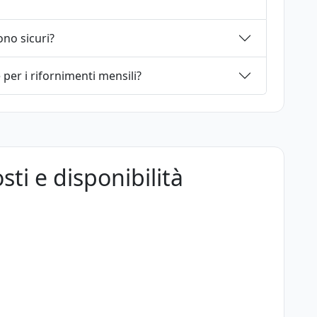
no sicuri?
 per i rifornimenti mensili?
sti e disponibilità