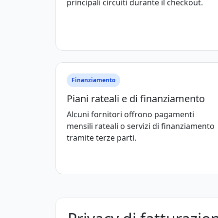
principali circuiti durante il checkout.
Finanziamento
Piani rateali e di finanziamento
Alcuni fornitori offrono pagamenti
mensili rateali o servizi di finanziamento
tramite terze parti.