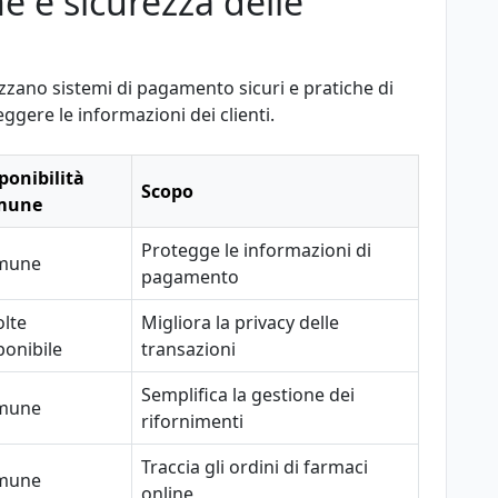
ne e sicurezza delle
lizzano sistemi di pagamento sicuri e pratiche di
ggere le informazioni dei clienti.
ponibilità
Scopo
mune
Protegge le informazioni di
mune
pagamento
olte
Migliora la privacy delle
ponibile
transazioni
Semplifica la gestione dei
mune
rifornimenti
Traccia gli ordini di farmaci
mune
online