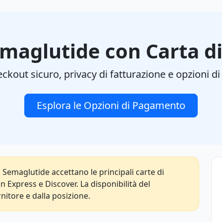
maglutide con Carta di
ckout sicuro, privacy di fatturazione e opzioni 
Esplora le Opzioni di Pagamento
i Semaglutide accettano le principali carte di
n Express e Discover. La disponibilità del
nitore e dalla posizione.