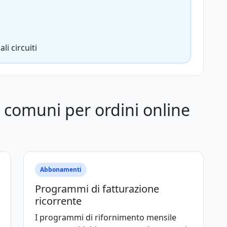
li circuiti
comuni per ordini online
Abbonamenti
Programmi di fatturazione
ricorrente
I programmi di rifornimento mensile