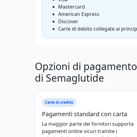
Mastercard
American Express
Discover
Carte di debito collegate ai principa
Opzioni di pagamento 
di Semaglutide
Carte di credito
Pagamenti standard con carta
La maggior parte dei fornitori supporta
pagamenti online sicuri tramite i