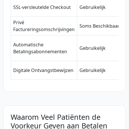
B
SSL-versleutelde Checkout
Gebruikelijk
b
Privé
V
Soms Beschikbaar
Factureringsomschrijvingen
t
V
Automatische
Gebruikelijk
b
Betalingsabonnementen
n
V
Digitale Ontvangstbewijzen
Gebruikelijk
m
Waarom Veel Patiënten de
Voorkeur Geven aan Betalen