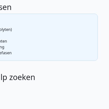
rsen
olyten)
 eten
ing
efasen
lp zoeken