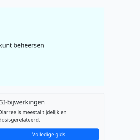
e
 kunt beheersen
GI-bijwerkingen
Diarree is meestal tijdelijk en
dosisgerelateerd.
Volledige gids