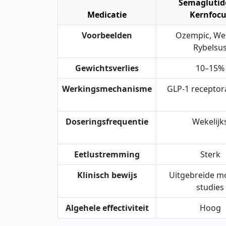
Semagluti
Medicatie
Kernfocu
Voorbeelden
Ozempic, We
Rybelsu
Gewichtsverlies
10–15%
Werkingsmechanisme
GLP-1 receptor
Doseringsfrequentie
Wekelijk
Eetlustremming
Sterk
Klinisch bewijs
Uitgebreide m
studies
Algehele effectiviteit
Hoog