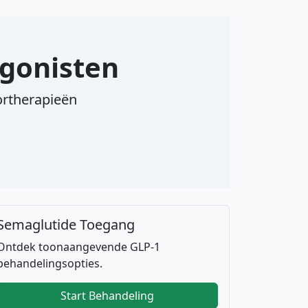
Agonisten
ortherapieën
Semaglutide Toegang
Ontdek toonaangevende GLP-1
behandelingsopties.
Start Behandeling