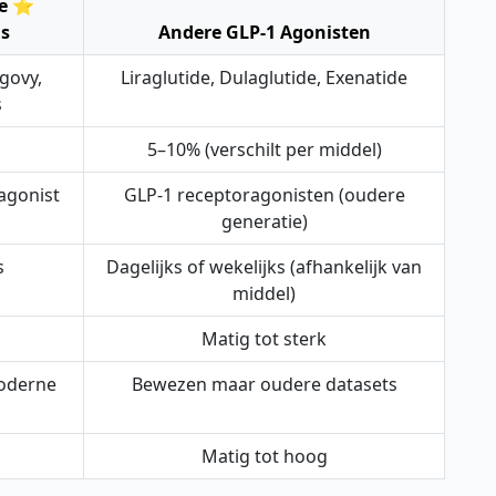
de ⭐
s
Andere GLP-1 Agonisten
govy,
Liraglutide, Dulaglutide, Exenatide
s
5–10% (verschilt per middel)
agonist
GLP-1 receptoragonisten (oudere
generatie)
s
Dagelijks of wekelijks (afhankelijk van
middel)
Matig tot sterk
oderne
Bewezen maar oudere datasets
Matig tot hoog