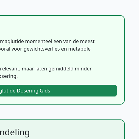
Semaglutide momenteel een van de meest
ooral voor gewichtsverlies en metabole
h relevant, maar laten gemiddeld minder
osering.
glutide Dosering Gids
ndeling