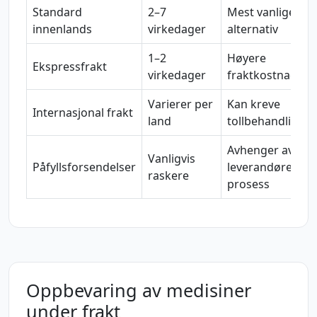
Standard
2–7
Mest vanlige
innenlands
virkedager
alternativ
1–2
Høyere
Ekspressfrakt
virkedager
fraktkostnad
Varierer per
Kan kreve
Internasjonal frakt
land
tollbehandling
Avhenger av
Vanligvis
Påfyllsforsendelser
leverandørens
raskere
prosess
Oppbevaring av medisiner
under frakt