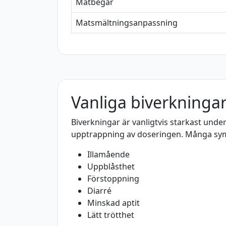
Matbegär
Matsmältningsanpassning
Vanliga biverkninga
Biverkningar är vanligtvis starkast unde
upptrappning av doseringen. Många symt
Illamående
Uppblåsthet
Förstoppning
Diarré
Minskad aptit
Lätt trötthet