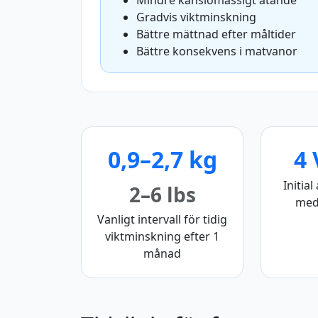
Mindre känslomässigt ätande
Gradvis viktminskning
Bättre mättnad efter måltider
Bättre konsekvens i matvanor
0,9–2,7 kg
4 
Initia
2–6 lbs
med
Vanligt intervall för tidig
viktminskning efter 1
månad