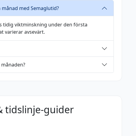
en månad med Semaglutid?
 tidig viktminskning under den första
t varierar avsevärt.
ta månaden?
 tidslinje-guider