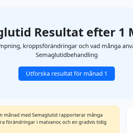
lutid Resultat efter 1
ämpning, kroppsförändringar och vad många anvä
Semaglutidbehandling
Utforska resultat för månad 1
en månad med Semaglutid rapporterar många
a förändringar i matvanor, och en gradvis tidig