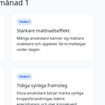
g månad 1
Vecka 2
Starkare mättnadseffekt
Många användare känner sig mättare
snabbare och upplever färre matbegär
under dagen.
Vecka 4
Tidiga synliga framsteg
Vissa användare börjar märka synliga
kroppsförändringar, bättre
energibalans och mer konsekvent