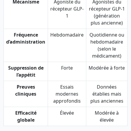
Mécanisme
Agoniste du
Agonistes du
récepteur GLP-
récepteur GLP-1
1
(génération
plus ancienne)
Fréquence
Hebdomadaire
Quotidienne ou
d’administration
hebdomadaire
(selon le
médicament)
Suppression de
Forte
Modérée à forte
l’appétit
Preuves
Essais
Données
cliniques
modernes
établies mais
approfondis
plus anciennes
Efficacité
Élevée
Modérée à
globale
élevée