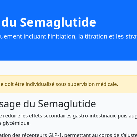
 du Semaglutide
ment incluant l’initiation, la titration et les str
doit être individualisé sous supervision médicale.
sage du Semaglutide
 de réduire les effets secondaires gastro-intestinaux, puis
e glycémique.
tation des récepteurs GLP-1, permettant au corps de s’ajust