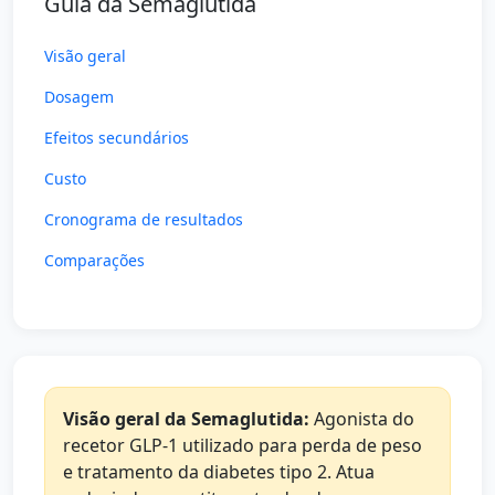
Guia da Semaglutida
Visão geral
Dosagem
Efeitos secundários
Custo
Cronograma de resultados
Comparações
Visão geral da Semaglutida:
Agonista do
recetor GLP-1 utilizado para perda de peso
e tratamento da diabetes tipo 2. Atua