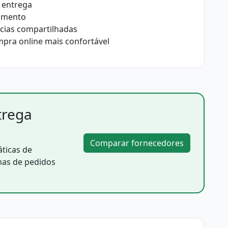
 entrega
tamento
ncias compartilhadas
pra online mais confortável
trega
a
Comparar fornecedores
áticas de
mas de pedidos