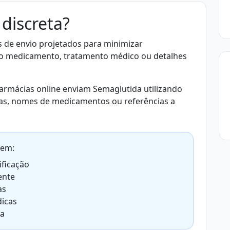
discreta?
 de envio projetados para minimizar
do medicamento, tratamento médico ou detalhes
armácias online enviam Semaglutida utilizando
s, nomes de medicamentos ou referências a
uem:
ificação
ente
as
dicas
ia