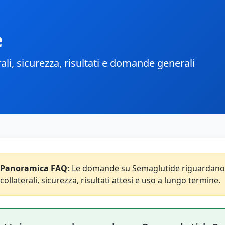
e
rali, sicurezza, risultati e domande generali
Panoramica FAQ:
Le domande su Semaglutide riguardano s
collaterali, sicurezza, risultati attesi e uso a lungo termine.