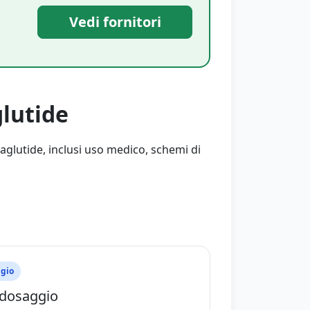
Vedi fornitori
lutide
lutide, inclusi uso medico, schemi di
gio
dosaggio